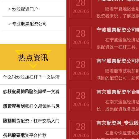
28
随着宁夏地区金融市
> 炒股配资门户
2026-06
投资者来说，了解股
条件以及快速开通证券
> 专业股票配资公司
宁波股票配资公司
28
宁夏开通证券账户，投
民事行为能力。对于未
在宁波这座经济活跃
2026-06
证明文件，...
票配资这一杠杆工具
资公司哪家正规？如何
热点资讯
南平股票配资公司
28
建议。 ### 一、
境内，任何面向公众的
随着股市波动加剧，
2026-06
等相关监管机构多次..
什么叫炒股加杠杆？一文讲清
满目的配资公司，如
资公司的现状专业股票
杠杆交易的风险与门槛
炒股配资费用怎么算？一文看
南京股票配资平台
28
南平地区的股票配资
土中小型配资公司。
在南京这座经济活力
2026-06
懂费率与利息
股票配资：杠杆交易策略与风
需要特别提醒的是，**
长，股票配资服务应
规？”成为众多投资
险解析
股指期货配资：杠杆交易入门
南京配资网_专业
28
要，它直接关系到资金
握辨别平台正规性的关
在当今快速变化的股
与风控要点
2026-06
抚州股票配资平台推荐
公司必须具备合法合规的