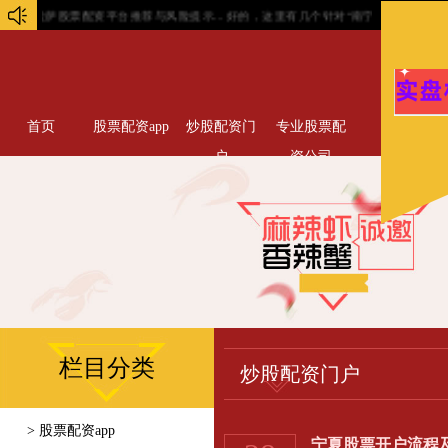
拉萨股票配资平台推荐与风险提示...
好的，这里有几个针对“南宁股票配资平台”优
首页
股票配资app
炒股配资门
专业股票配
户
资公司
栏目分类
炒股配资门户
> 股票配资app
宁夏股票开户流程