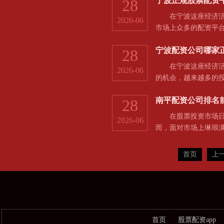
宁波正规股票配资
28
南，助您在投资道路上
资公司缴纳一定保证金
在宁波这座经济活跃
2026-06
可操作6万元账户。这确
市场上众多的配资平
题。本文将为您梳理宁
宁波配资公司哪家
28
正规股票配资平台应
征： 1. **合法
在宁波这座经济活跃
2026-06
息服务、投资咨询等相关
的机会，越来越多的
多宁波投资者不禁要问
南平配资公司排名
28
台？本文将为您详细解
公司，首先需要了解合
在股票投资市场日益
2026-06
法的营业执照，并在..
而，面对市场上琳琅
者首要考虑的问题。
理当前市场上口碑与实
首页
上
名”或“推荐”之前，
合法的运营资质**：这
首页
股票配资app