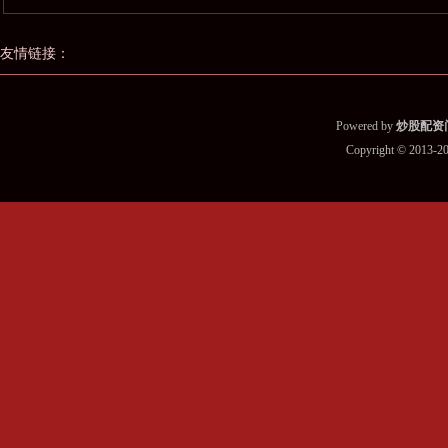
友情链接：
Powered by
炒股配资
Copyright
© 2013-2